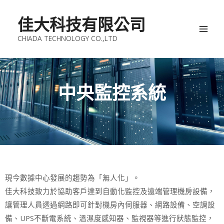
跳
Mai
至
佳大科技有限公司
Men
主
CHIADA TECHNOLOGY CO.,LTD
要
內
容
中央監控系統
現今數據中心發展的趨勢為「無人化」。
佳大科技致力於協助客戶達到自動化監控及遠端管理機房設備，
讓管理人員透過網路即可針對機房內伺服器、網路設備、空調設
備、UPS不斷電系統、溫濕度感知器、監視器等進行狀態監控，